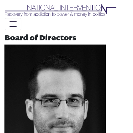
Liquid syntax error: Error in tag 'subpage' - No such page
slug alert_bar
Board of Directors